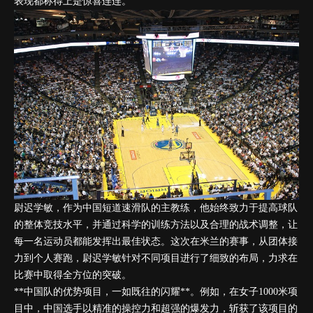
表现都称得上是惊喜连连。
尉迟学敏，作为中国短道速滑队的主教练，他始终致力于提高球队
的整体竞技水平，并通过科学的训练方法以及合理的战术调整，让
每一名运动员都能发挥出最佳状态。这次在米兰的赛事，从团体接
力到个人赛跑，尉迟学敏针对不同项目进行了细致的布局，力求在
比赛中取得全方位的突破。
**中国队的优势项目，一如既往的闪耀**。例如，在女子1000米项
目中，中国选手以精准的操控力和超强的爆发力，斩获了该项目的