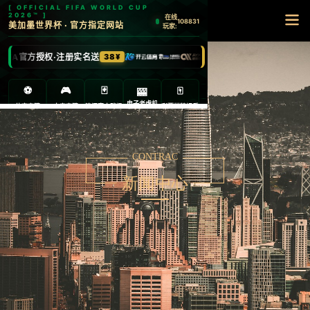
CONTRAC
新闻中心